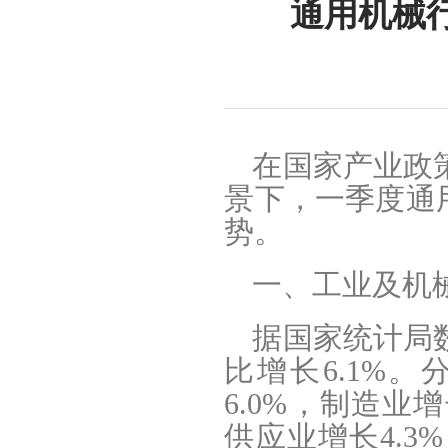
通用机械行
在国家产业政
景下，一季度通
势。
一、工业及机
据国家统计局
比增长6.1%
6.0%，制造业
供应业增长4.3