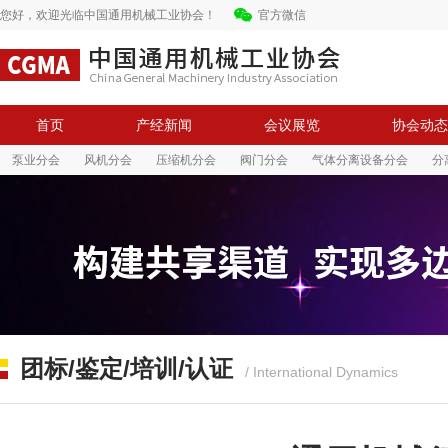
您好，欢迎光临中国通用机械工业协会！
官方微信
首页
产经新闻
会议展览
协会动态
泵业分会
风机分会
压缩机分会
阀门分会
气体分离设备分会
分
中国通用机械工业协会
中国通用机械工业协会
团标/鉴定/培训/认证
/ International Dynamics