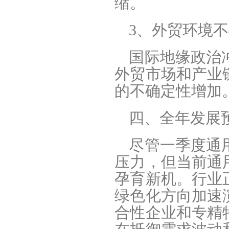
缩。
3、外贸环境
国际地缘政治
外贸市场和产业
的不确定性增加
四、全年发展
尽管一季度通
压力，但当前通
孕育新机。行业
绿色化方向加速
合性企业和专精