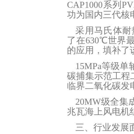
CAP1000系
功为国内三代核
采用马氏体耐
了在630℃世
的应用，填补了
15MPa等级
碳捕集示范工程
临界二氧化碳发
20MW级全集
兆瓦海上风电机
三、行业发展