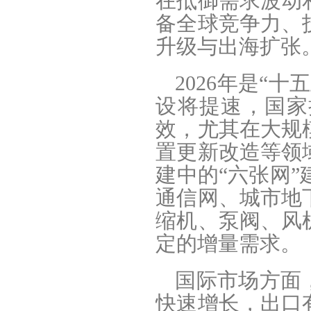
在抵御需求波动
备全球竞争力、
升级与出海扩张
2026年是“
设将提速，国家
效，尤其在大规
置更新改造等领
建中的“六张网
通信网、城市地
缩机、泵阀、风
定的增量需求。
国际市场方面
快速增长，出口