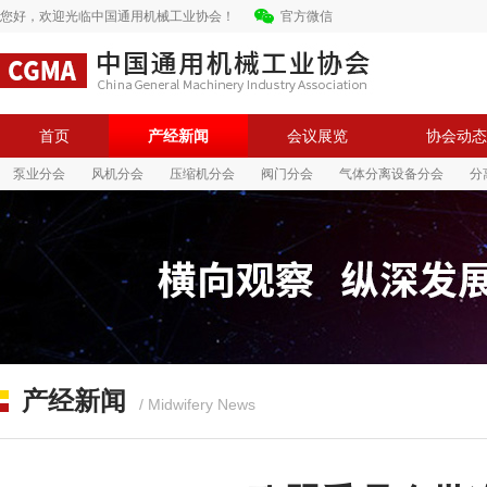
您好，欢迎光临中国通用机械工业协会！
官方微信
首页
产经新闻
会议展览
协会动态
泵业分会
风机分会
压缩机分会
阀门分会
气体分离设备分会
分
中国通用机械工业协会
中国通用机械工业协会
产经新闻
/ Midwifery News