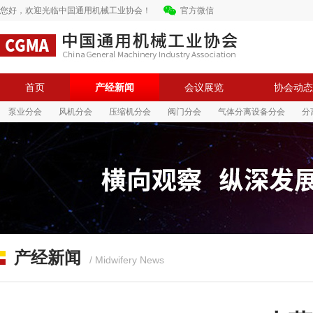
您好，欢迎光临中国通用机械工业协会！
官方微信
首页
产经新闻
会议展览
协会动态
泵业分会
风机分会
压缩机分会
阀门分会
气体分离设备分会
分
中国通用机械工业协会
中国通用机械工业协会
产经新闻
/ Midwifery News