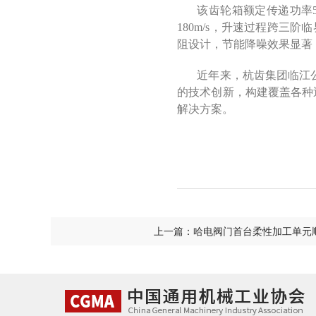
该齿轮箱额定传递功率
180m/s，升速过程跨
阻设计，节能降噪效果显著
近年来，杭齿集团临江
的技术创新，构建覆盖各种
解决方案。
上一篇：哈电阀门首台柔性加工单元