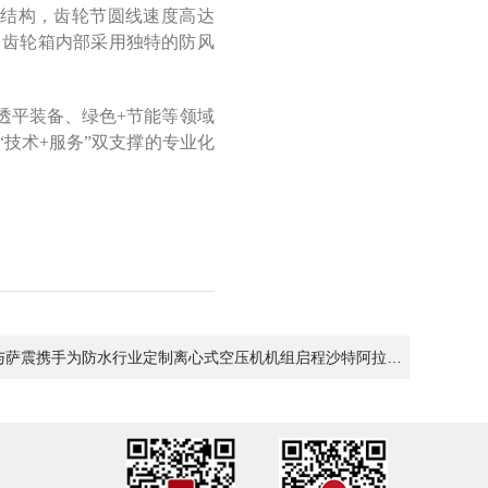
轮结构，齿轮节圆线速度高达
。齿轮箱内部采用独特的防风
透平装备、绿色+节能等领域
技术+服务”双支撑的专业化
下一篇：中通协会员协力-创力传动与萨震携手为防水行业定制离心式空压机机组启程沙特阿拉伯达曼市