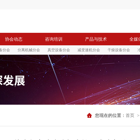
协会动态
咨询培训
产品与技术
全媒
备分会
分离机械分会
真空设备分会
减变速机分会
干燥设备分会
您现在的位置：
首页
>