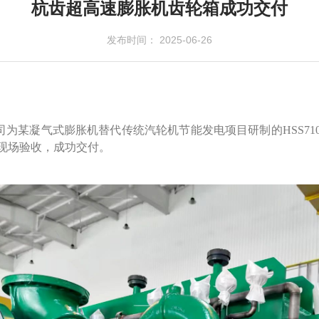
杭齿超高速膨胀机齿轮箱成功交付
发布时间： 2025-06-26
司为某凝气式膨胀机替代传统汽轮机节能发电项目研制的HSS71
现场验收，成功交付。