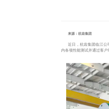
来源：杭齿集团
近日，杭齿集团临江公
内各项性能测试并通过客户