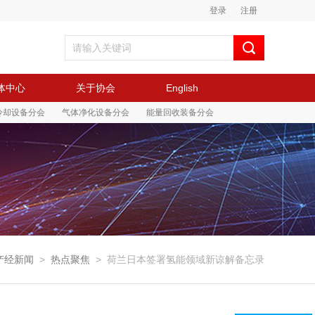
登录
注册
体中心
关于协会
English
冷却设备分会
气体净化设备分会
能量回收装备分会
产经新闻
>
热点聚焦
>
荷兰日本签署氢能领域新谅解备忘录