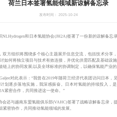
荷兰日本签署氢能领域新谅解备忘录
发布时间： 2025-10-24
LHydrogen和日本氢能协会(JH2A)签署了一份新的谅解
，双方组织将围绕多个核心主题展开信息交流，包括技术分享
探讨如何将独立项目与技术有效连接，并优化供需匹配及基础设施
值链上的协同发展;以及全球标准的协调制定，以确保氢能产业
arcel Galjee对此表示：“我曾在2019年随荷兰经济代表团访问
些计划逐步落地实施，我深感振奋。日本对氢能的持续投入，是
2A紧密合作，共同推进这一使命。”
能协会还与越南东盟氢能俱乐部(VAHC)签署了战略谅解备忘录
组紧密协作，共同推动氢能领域的发展。