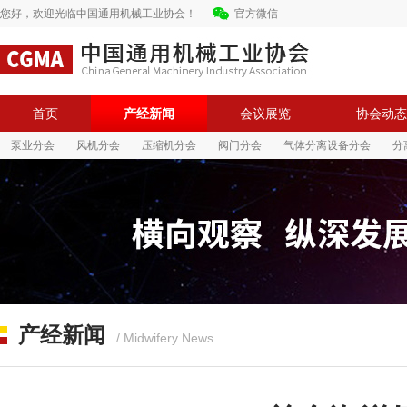
您好，欢迎光临中国通用机械工业协会！
官方微信
首页
产经新闻
会议展览
协会动态
泵业分会
风机分会
压缩机分会
阀门分会
气体分离设备分会
分
中国通用机械工业协会
中国通用机械工业协会
产经新闻
/ Midwifery News