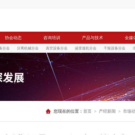
协会动态
咨询培训
产品与技术
全媒
备分会
分离机械分会
真空设备分会
减变速机分会
干燥设备分会
您现在的位置：
首页
>
产经新闻
>
市场