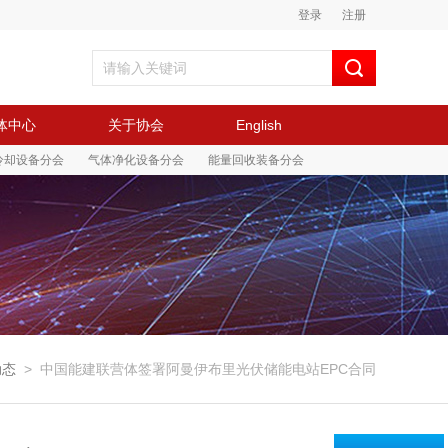
登录
注册
体中心
关于协会
English
冷却设备分会
气体净化设备分会
能量回收装备分会
动态
>
中国能建联营体签署阿曼伊布里光伏储能电站EPC合同