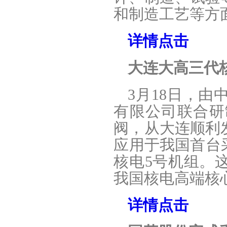
和制造工艺等方
详情点击
大连大高三代
3月18日，
有限公司联合研
阀，从大连顺利
应用于我国首台
核电5号机组。
我国核电高端核
详情点击