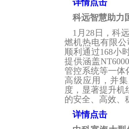
详情点击
科远智慧助力
1月28日，科
燃机热电有限公司
顺利通过168
提供涵盖NT600
管控系统等一体
高级应用，并集
度，显著提升机
的安全、高效、
详情点击