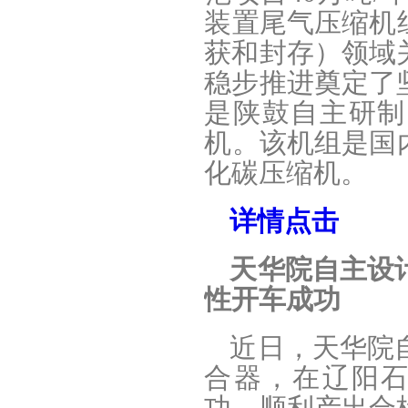
装置尾气压缩机
获和封存）领域
稳步推进奠定了
是陕鼓自主研制
机。该机组是国
化碳压缩机。
详情点击
天华院自主设
性开车成功
近日，天华院
合器，在辽阳石
功，顺利产出合