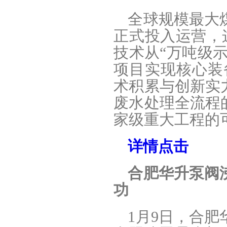
全球规模最大
正式投入运营，
技术从“万吨级示
项目实现核心装
术积累与创新实
废水处理全流程
家级重大工程的
详情点击
合肥华升泵阀
功
1月9日，合