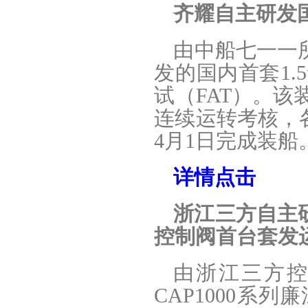
齐耀自主研发国
由中船七一一
发的国内首套1.
试（FAT）。该
连续运转考核，各
4月1日完成装船
详情点击
浙江三方自主研
控制阀首台套发
由浙江三方
CAP1000系