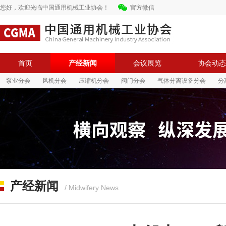
您好，欢迎光临中国通用机械工业协会！
官方微信
首页
产经新闻
会议展览
协会动态
泵业分会
风机分会
压缩机分会
阀门分会
气体分离设备分会
分
中国通用机械工业协会
中国通用机械工业协会
产经新闻
/ Midwifery News